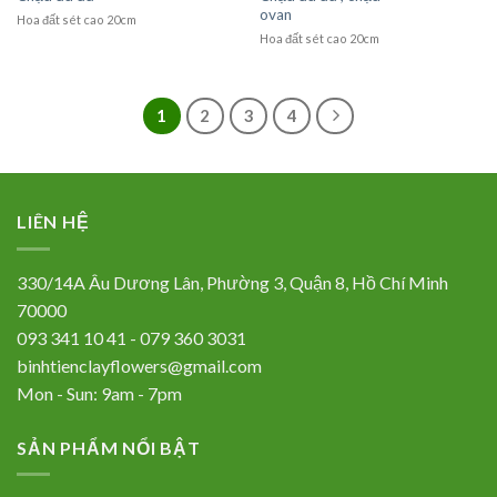
ovan
Hoa đất sét cao 20cm
Hoa đất sét cao 20cm
1
2
3
4
LIÊN HỆ
330/14A Âu Dương Lân, Phường 3, Quận 8, Hồ Chí Minh
70000
093 341 10 41 - 079 360 3031
binhtienclayflowers@gmail.com
Mon - Sun: 9am - 7pm
SẢN PHẨM NỔI BẬT