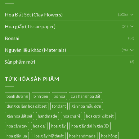
Hoa Đất Sét (Clay Flowers)
(1036)
Hoa giấy (Tissue paper)
(54)
Bonsai
(36)
Nguyên liệu khác (Materials)
(94)
Sản phẩm mới
(8)
TỪ KHÓA SẢN PHẨM
bánh đường
bình tiên
bó hoa
cửa hàng hoa đất
dụng cụ làm hoa đất set
fondant
gân hoa mẫu đơn
gân hoa đất sét
handmade
hoa chú rễ
hoa cưới đất sét
hoa cầm tay
hoa dại
hoa giấy
hoa giấy dai in gân 3D
hoa giấy lụa
Hoa giấy Mỹ thuật
hoa handmade
hoa hồng