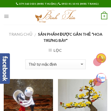
Skip
079 360 3031 (MRS THUẬN)
|
0933 41 10 41 (MRS TRANG)
to
content
0
TRANG CHỦ
SẢN PHẨM ĐƯỢC GẮN THẺ “HOA
/
TRƯNG BÀY”
LỌC