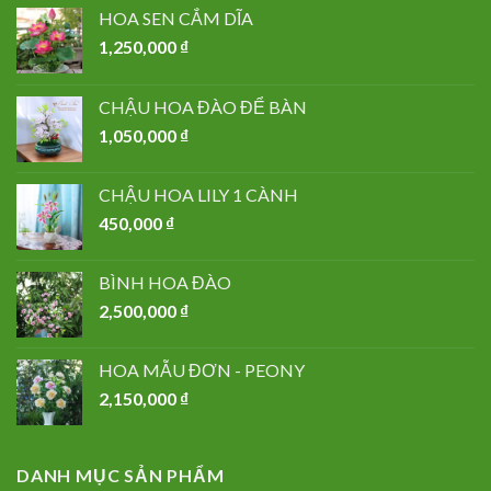
HOA SEN CẮM DĨA
1,250,000
₫
CHẬU HOA ĐÀO ĐỂ BÀN
1,050,000
₫
CHẬU HOA LILY 1 CÀNH
450,000
₫
BÌNH HOA ĐÀO
2,500,000
₫
HOA MẪU ĐƠN - PEONY
2,150,000
₫
DANH MỤC SẢN PHẨM