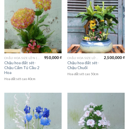
950,000
₫
2,500,000
₫
CHẬU HOA SIZE LỚN (LAGER FLOWER)
CHẬU HOA SIZE LỚN (LAGER FLOWER)
Chậu hoa đất sét-
Chậu hoa đất sét-
Chậu Cẩm Tú Cầu 2
Chậu Chuối
Hoa
Hoa đất sét cao 50cm
Hoa đất sét cao 40cm