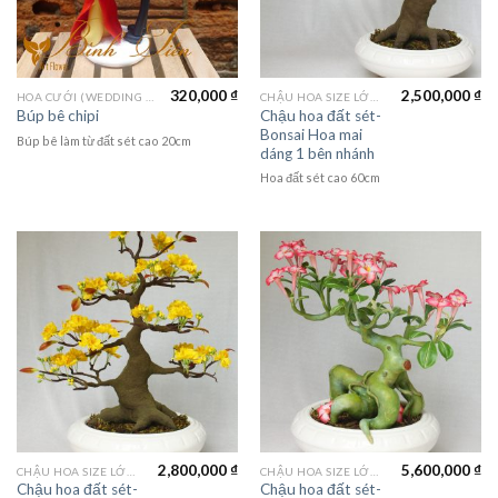
320,000
₫
2,500,000
₫
HOA CƯỚI (WEDDING FLOWER)
CHẬU HOA SIZE LỚN (LAGER FLOWER)
Chậu hoa đất sét-
Búp bê chipi
Bonsai Hoa mai
Búp bê làm từ đất sét cao 20cm
dáng 1 bên nhánh
Hoa đất sét cao 60cm
2,800,000
₫
5,600,000
₫
CHẬU HOA SIZE LỚN (LAGER FLOWER)
CHẬU HOA SIZE LỚN (LAGER FLOWER)
Chậu hoa đất sét-
Chậu hoa đất sét-