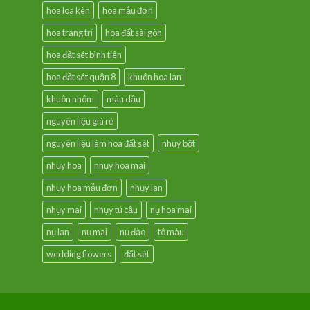
hoa loa kèn
hoa mẫu đơn
hoa trang trí
hoa đất sài gòn
hoa đất sét bình tiên
hoa đất sét quận 8
khuôn hoa lan
khuôn nhôm
màu dầu
nguyên liệu giá rẻ
nguyên liệu làm hoa đất sét
nhụy bột
nhụy hoa
nhụy hoa mai
nhụy hoa mẫu đơn
nhụy lan
nhụy mai
nhụy tú cầu
nụ hoa mai
nụ lan
nụ mai
nụ đào
tô màu
wedding flowers
đất sét