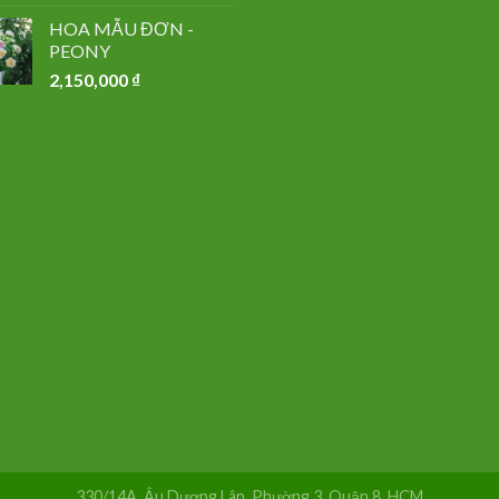
HOA MẪU ĐƠN -
PEONY
2,150,000
₫
330/14A, Âu Dương Lân, Phường 3, Quận 8, HCM