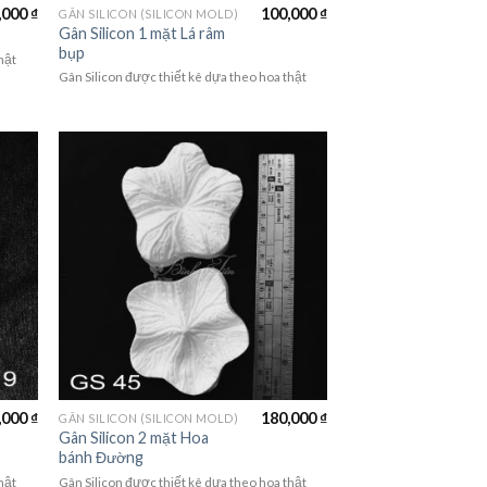
,000
₫
100,000
₫
GÂN SILICON (SILICON MOLD)
Gân Silicon 1 mặt Lá râm
bụp
hật
Gân Silicon được thiết kê dựa theo hoa thật
,000
₫
180,000
₫
GÂN SILICON (SILICON MOLD)
Gân Silicon 2 mặt Hoa
bánh Đường
hật
Gân Silicon được thiết kê dựa theo hoa thật