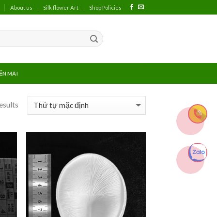
About us
Silk flower Art
Shop Policies
ẾN MÃI
esults