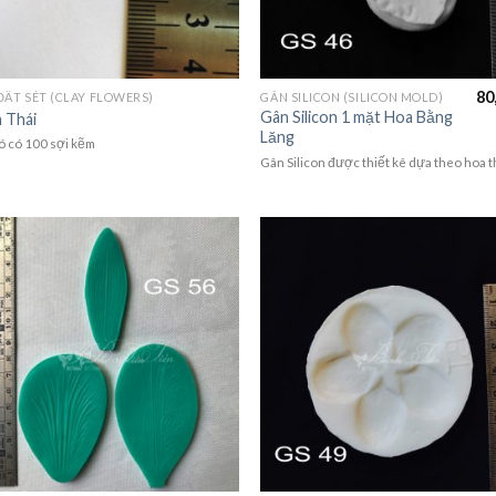
80
ĐẤT SÉT (CLAY FLOWERS)
GÂN SILICON (SILICON MOLD)
Gân Silicon 1 mặt Hoa Bằng
 Thái
Lăng
ó có 100 sợi kẽm
Gân Silicon được thiết kê dựa theo hoa t