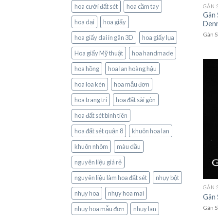
hoa cưới đất sét
hoa cầm tay
GÂN 
Gân 
hoa dại
hoa giấy
Den
Gân S
hoa giấy dai in gân 3D
hoa giấy lụa
Hoa giấy Mỹ thuật
hoa handmade
hoa hồng
hoa lan hoàng hậu
hoa loa kèn
hoa mẫu đơn
hoa trang trí
hoa đất sài gòn
hoa đất sét bình tiên
hoa đất sét quận 8
khuôn hoa lan
khuôn nhôm
màu dầu
nguyên liệu giá rẻ
nguyên liệu làm hoa đất sét
nhụy bột
GÂN 
nhụy hoa
nhụy hoa mai
Gân S
Gân S
nhụy hoa mẫu đơn
nhụy lan