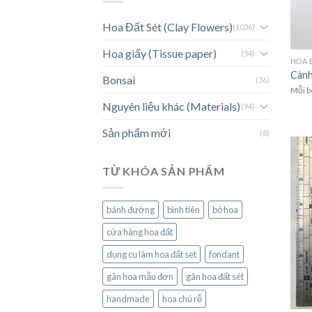
Hoa Đất Sét (Clay Flowers)
(1036)
Hoa giấy (Tissue paper)
(54)
HOA 
Cành
Bonsai
(36)
Mỗi b
Nguyên liệu khác (Materials)
(94)
Sản phẩm mới
(8)
TỪ KHÓA SẢN PHẨM
bánh đường
bình tiên
bó hoa
cửa hàng hoa đất
dụng cụ làm hoa đất set
fondant
gân hoa mẫu đơn
gân hoa đất sét
handmade
hoa chú rễ