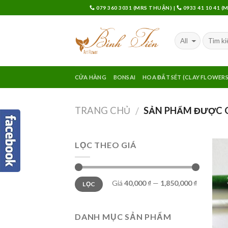
Skip
079 360 3031 (MRS THUẬN)
|
0933 41 10 41 
to
content
CỬA HÀNG
BONSAI
HOA ĐẤT SÉT (CLAY FLOWERS
TRANG CHỦ
SẢN PHẨM ĐƯỢC G
/
LỌC THEO GIÁ
Giá
40,000 ₫
—
1,850,000 ₫
LỌC
DANH MỤC SẢN PHẨM