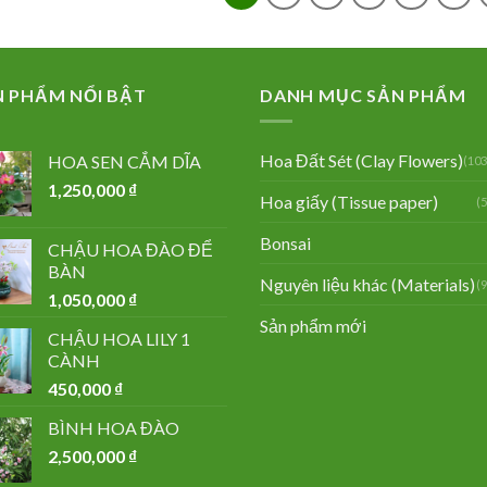
N PHẨM NỔI BẬT
DANH MỤC SẢN PHẨM
Hoa Đất Sét (Clay Flowers)
HOA SEN CẮM DĨA
(103
1,250,000
₫
Hoa giấy (Tissue paper)
(
Bonsai
CHẬU HOA ĐÀO ĐỂ
BÀN
Nguyên liệu khác (Materials)
(
1,050,000
₫
Sản phẩm mới
CHẬU HOA LILY 1
CÀNH
450,000
₫
BÌNH HOA ĐÀO
2,500,000
₫