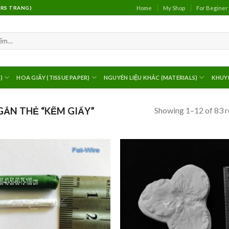
Home
My Shop
For Beginer
(MRS TRANG)
)
HOA GIẤY (TISSUE PAPER)
NGUYÊN LIỆU KHÁC (MATERIALS)
KHUY
Showing 1–12 of 83 r
ẮN THẺ “KẼM GIẤY”