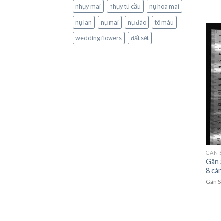
nhụy mai
nhụy tú cầu
nụ hoa mai
nụ lan
nụ mai
nụ đào
tô màu
wedding flowers
đất sét
GÂN 
Gân 
8 cá
Gân S