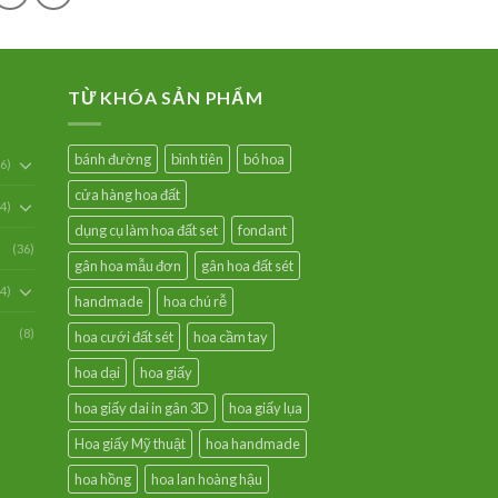
TỪ KHÓA SẢN PHẨM
bánh đường
bình tiên
bó hoa
6)
cửa hàng hoa đất
54)
dụng cụ làm hoa đất set
fondant
(36)
gân hoa mẫu đơn
gân hoa đất sét
94)
handmade
hoa chú rễ
(8)
hoa cưới đất sét
hoa cầm tay
hoa dại
hoa giấy
hoa giấy dai in gân 3D
hoa giấy lụa
Hoa giấy Mỹ thuật
hoa handmade
hoa hồng
hoa lan hoàng hậu