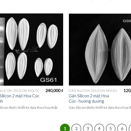
240,000
₫
120
SILICON (SILICON MOLD)
GÂN SILICON (SILICON MOLD)
Silicon 2 mặt Hoa Cúc
Gân Silicon 2 mặt Hoa
nh
Cúc- hướng dương
ilicon được thiết kê dựa theo hoa thật
Gân Silicon được thiết kê dựa theo hoa t
1
2
3
4
5
6