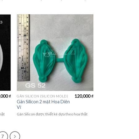
,000
₫
120,000
₫
GÂN SILICON (SILICON MOLD)
Gân Silicon 2 mặt Hoa Diên
Vĩ
hật
Gân Silicon được thiết kê dựa theo hoa thật
7