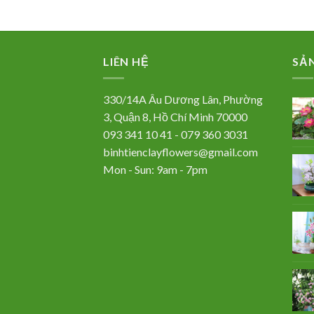
LIÊN HỆ
SẢ
330/14A Âu Dương Lân, Phường
3, Quận 8, Hồ Chí Minh 70000
093 341 10 41 - 079 360 3031
binhtienclayflowers@gmail.com
Mon - Sun: 9am - 7pm