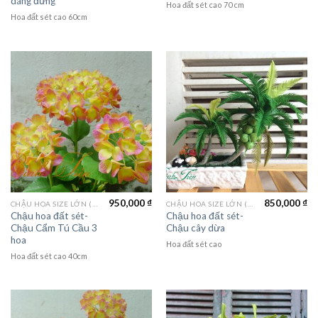
dáng đứng
Hoa đất sét cao 70 cm
Hoa đất sét cao 60cm
950,000
₫
850,000
₫
CHẬU HOA SIZE LỚN (LAGER FLOWER)
CHẬU HOA SIZE LỚN (LAGER FLOWER)
Chậu hoa đất sét-
Chậu hoa đất sét-
Chậu Cẩm Tú Cầu 3
Chậu cây dừa
hoa
Hoa đất sét cao
Hoa đất sét cao 40cm