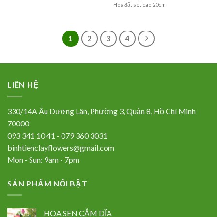
Hoa đất sét cao 20cm
1
2
3
4
LIÊN HỆ
330/14A Âu Dương Lân, Phường 3, Quận 8, Hồ Chí Minh
70000
093 341 10 41 - 079 360 3031
binhtienclayflowers@gmail.com
Mon - Sun: 9am - 7pm
SẢN PHẨM NỔI BẬT
HOA SEN CẮM DĨA