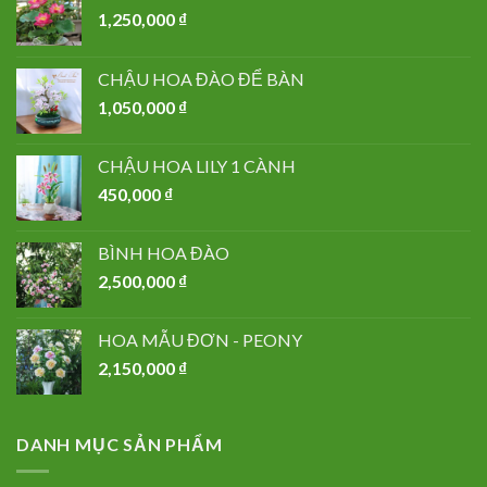
1,250,000
₫
CHẬU HOA ĐÀO ĐỂ BÀN
1,050,000
₫
CHẬU HOA LILY 1 CÀNH
450,000
₫
BÌNH HOA ĐÀO
2,500,000
₫
HOA MẪU ĐƠN - PEONY
2,150,000
₫
DANH MỤC SẢN PHẨM