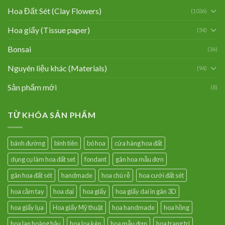
Hoa Đất Sét (Clay Flowers)
(1036)
Hoa giấy (Tissue paper)
(54)
Bonsai
(36)
Nguyên liệu khác (Materials)
(94)
Sản phẩm mới
(8)
TỪ KHÓA SẢN PHẨM
bánh đường
bình tiên
bó hoa
cửa hàng hoa đất
dụng cụ làm hoa đất set
fondant
gân hoa mẫu đơn
gân hoa đất sét
handmade
hoa chú rễ
hoa cưới đất sét
hoa cầm tay
hoa dại
hoa giấy
hoa giấy dai in gân 3D
hoa giấy lụa
Hoa giấy Mỹ thuật
hoa handmade
hoa hồng
hoa lan hoàng hậu
hoa loa kèn
hoa mẫu đơn
hoa trang trí