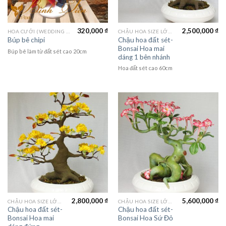
320,000
₫
2,500,000
₫
HOA CƯỚI (WEDDING FLOWER)
CHẬU HOA SIZE LỚN (LAGER FLOWER)
Chậu hoa đất sét-
Búp bê chipi
Bonsai Hoa mai
Búp bê làm từ đất sét cao 20cm
dáng 1 bên nhánh
Hoa đất sét cao 60cm
2,800,000
₫
5,600,000
₫
CHẬU HOA SIZE LỚN (LAGER FLOWER)
CHẬU HOA SIZE LỚN (LAGER FLOWER)
Chậu hoa đất sét-
Chậu hoa đất sét-
Bonsai Hoa mai
Bonsai Hoa Sứ Đỏ