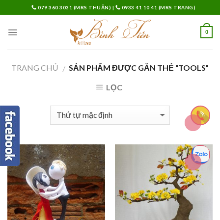
Skip
079 360 3031 (MRS THUẬN)
|
0933 41 10 41 (MRS TRANG)
to
content
0
TRANG CHỦ
SẢN PHẨM ĐƯỢC GẮN THẺ “TOOLS”
/
LỌC