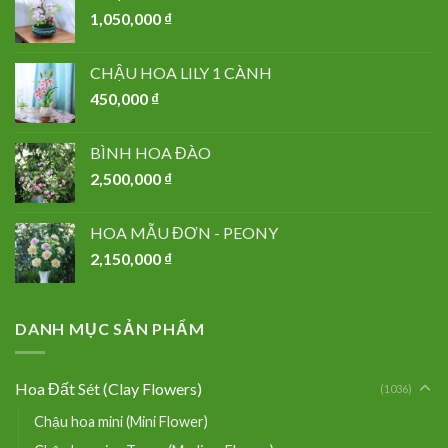
1,050,000
₫
CHẬU HOA LILY 1 CÀNH
450,000
₫
BÌNH HOA ĐÀO
2,500,000
₫
HOA MẪU ĐƠN - PEONY
2,150,000
₫
DANH MỤC SẢN PHẨM
Hoa Đất Sét (Clay Flowers)
(1036)
Chậu hoa mini (Mini Flower)