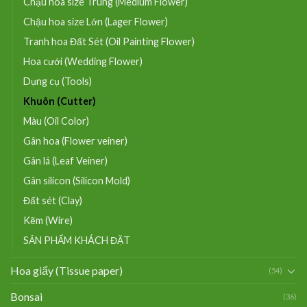
Chậu hoa size Trung (Medium Flower)
Chậu hoa size Lớn (Lager Flower)
Tranh hoa Đất Sét (Oil Painting Flower)
Hoa cưới (Wedding Flower)
Dụng cụ (Tools)
Khuôn (Cutter)
Màu (Oil Color)
Gân hoa (Flower veiner)
Gân lá (Leaf Veiner)
Gân silicon (Silicon Mold)
Đất sét (Clay)
Kẽm (Wire)
SẢN PHẨM KHÁCH ĐẶT
Hoa giấy (Tissue paper)
(54)
Bonsai
(36)