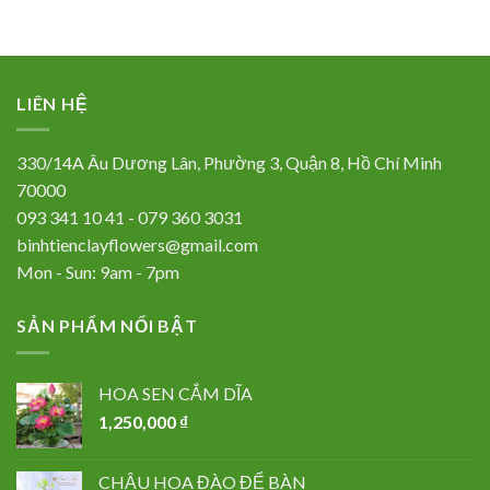
LIÊN HỆ
330/14A Âu Dương Lân, Phường 3, Quận 8, Hồ Chí Minh
70000
093 341 10 41 - 079 360 3031
binhtienclayflowers@gmail.com
Mon - Sun: 9am - 7pm
SẢN PHẨM NỔI BẬT
HOA SEN CẮM DĨA
1,250,000
₫
CHẬU HOA ĐÀO ĐỂ BÀN