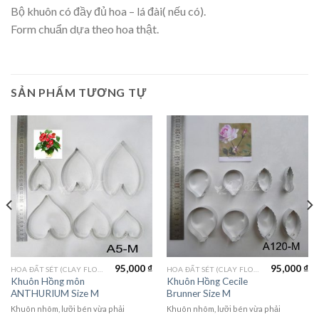
Bộ khuôn có đầy đủ hoa – lá đài( nếu có).
Form chuẩn dựa theo hoa thật.
SẢN PHẨM TƯƠNG TỰ
95,000
₫
95,000
₫
HOA ĐẤT SÉT (CLAY FLOWERS)
HOA ĐẤT SÉT (CLAY FLOWERS)
Khuôn Hồng môn
Khuôn Hồng Cecile
ANTHURIUM Size M
Brunner Size M
Khuôn nhôm, lưỡi bén vừa phải
Khuôn nhôm, lưỡi bén vừa phải