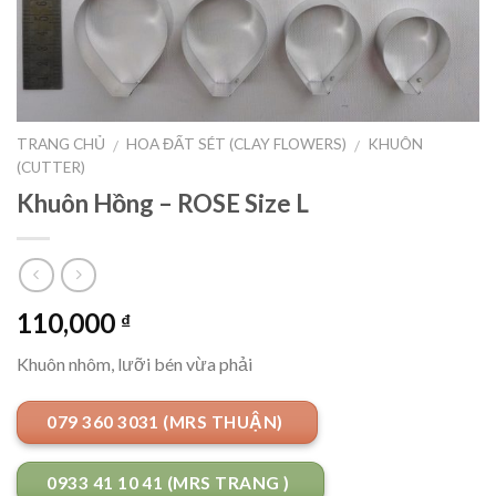
TRANG CHỦ
HOA ĐẤT SÉT (CLAY FLOWERS)
KHUÔN
/
/
(CUTTER)
Khuôn Hồng – ROSE Size L
110,000
₫
Khuôn nhôm, lưỡi bén vừa phải
079 360 3031 (MRS THUẬN)
0933 41 10 41 (MRS TRANG )