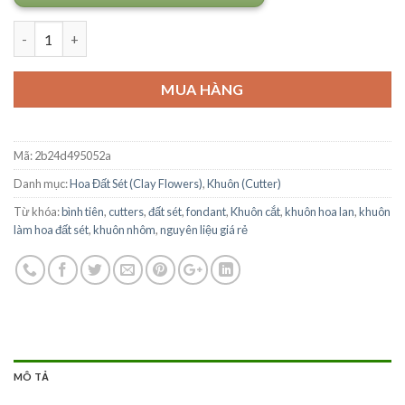
Số lượng
MUA HÀNG
Mã:
2b24d495052a
Danh mục:
Hoa Đất Sét (Clay Flowers)
,
Khuôn (Cutter)
Từ khóa:
bình tiên
,
cutters
,
đất sét
,
fondant
,
Khuôn cắt
,
khuôn hoa lan
,
khuôn
làm hoa đất sét
,
khuôn nhôm
,
nguyên liệu giá rẻ
MÔ TẢ