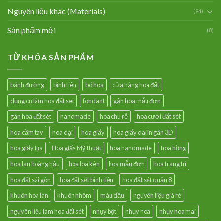
Nguyên liệu khác (Materials)
(94)
Sản phẩm mới
(8)
TỪ KHÓA SẢN PHẨM
bánh đường
bình tiên
bó hoa
cửa hàng hoa đất
dụng cụ làm hoa đất set
fondant
gân hoa mẫu đơn
gân hoa đất sét
handmade
hoa chú rễ
hoa cưới đất sét
hoa cầm tay
hoa dại
hoa giấy
hoa giấy dai in gân 3D
hoa giấy lụa
Hoa giấy Mỹ thuật
hoa handmade
hoa hồng
hoa lan hoàng hậu
hoa loa kèn
hoa mẫu đơn
hoa trang trí
hoa đất sài gòn
hoa đất sét bình tiên
hoa đất sét quận 8
khuôn hoa lan
khuôn nhôm
màu dầu
nguyên liệu giá rẻ
nguyên liệu làm hoa đất sét
nhụy bột
nhụy hoa
nhụy hoa mai