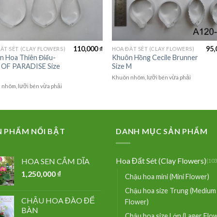
110,000
₫
95,
ẤT SÉT (CLAY FLOWERS)
HOA ĐẤT SÉT (CLAY FLOWERS)
n Hoa Thiên Điểu-
Khuôn Hồng Cecile Brunner
 OF PARADISE Size
Size M
Khuôn nhôm, lưỡi bén vừa phải
nhôm, lưỡi bén vừa phải
N PHẨM NỔI BẬT
DANH MỤC SẢN PHẨM
Hoa Đất Sét (Clay Flowers)
HOA SEN CẮM DĨA
(103
1,250,000
₫
Chậu hoa mini (Mini Flower)
Chậu hoa size Trung (Medium
CHẬU HOA ĐÀO ĐỂ
Flower)
BÀN
Chậu hoa size Lớn (Lager Flo