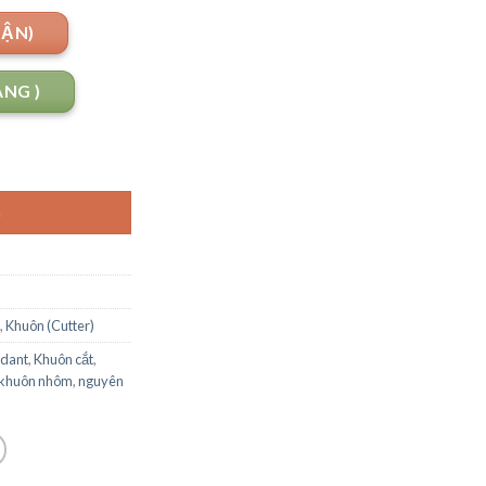
UẬN)
ANG )
G
,
Khuôn (Cutter)
ndant
,
Khuôn cắt
,
khuôn nhôm
,
nguyên