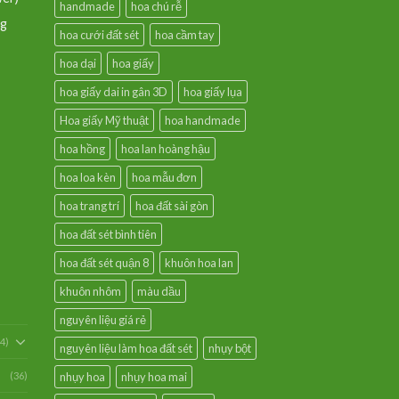
handmade
hoa chú rễ
ng
hoa cưới đất sét
hoa cầm tay
hoa dại
hoa giấy
hoa giấy dai in gân 3D
hoa giấy lụa
Hoa giấy Mỹ thuật
hoa handmade
hoa hồng
hoa lan hoàng hậu
hoa loa kèn
hoa mẫu đơn
hoa trang trí
hoa đất sài gòn
hoa đất sét bình tiên
hoa đất sét quận 8
khuôn hoa lan
khuôn nhôm
màu dầu
nguyên liệu giá rẻ
54)
nguyên liệu làm hoa đất sét
nhụy bột
(36)
nhụy hoa
nhụy hoa mai