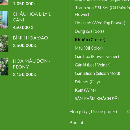
1,050,000
₫
Tranh hoa Đất Sét (Oil Painti
CHẬU HOA LILY 1
Flower)
CÀNH
Hoa cưới (Wedding Flower)
450,000
₫
Dụng cụ (Tools)
BÌNH HOA ĐÀO
Khuôn (Cutter)
2,500,000
₫
Màu (Oil Color)
Gân hoa (Flower veiner)
HOA MẪU ĐƠN -
Gân lá (Leaf Veiner)
PEONY
Gân silicon (Silicon Mold)
2,150,000
₫
Đất sét (Clay)
Kẽm (Wire)
SẢN PHẨM KHÁCH ĐẶT
Hoa giấy (Tissue paper)
(
Bonsai