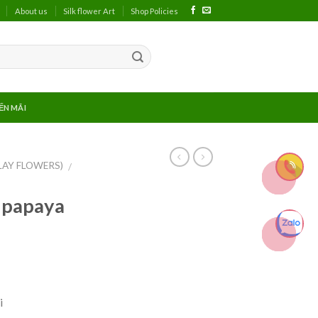
About us
Silk flower Art
Shop Policies
ẾN MÃI
LAY FLOWERS)
/
 papaya
i