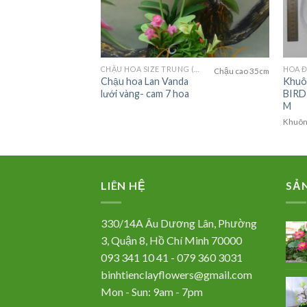
85,000
₫
FLOWERS)
CHẬU HOA SIZE TRUNG (MEDIUM FLOWER)
HOA Đ
Chậu cao 35cm
 -
Chậu hoa Lan Vanda
Khuô
lưới vàng- cam 7 hoa
BIRD
M
vừa phải
Khuôn 
LIÊN HỆ
SẢ
330/14A Âu Dương Lân, Phường
3, Quận 8, Hồ Chí Minh 70000
093 341 10 41 - 079 360 3031
binhtienclayflowers@gmail.com
Mon - Sun: 9am - 7pm