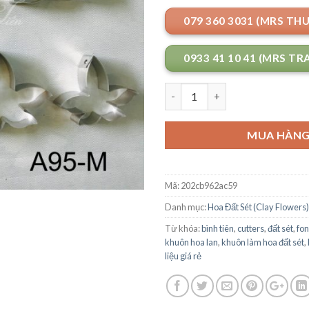
079 360 3031 (MRS TH
0933 41 10 41 (MRS TR
Số lượng
MUA HÀN
Mã:
202cb962ac59
Danh mục:
Hoa Đất Sét (Clay Flowers)
Từ khóa:
bình tiên
,
cutters
,
đất sét
,
fo
khuôn hoa lan
,
khuôn làm hoa đất sét
,
liệu giá rẻ