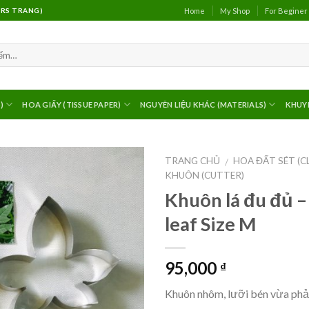
Home
My Shop
For Beginer
(MRS TRANG)
)
HOA GIẤY (TISSUE PAPER)
NGUYÊN LIỆU KHÁC (MATERIALS)
KHUY
TRANG CHỦ
HOA ĐẤT SÉT (C
/
KHUÔN (CUTTER)
Khuôn lá đu đủ –
leaf Size M
95,000
₫
Khuôn nhôm, lưỡi bén vừa phả