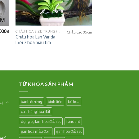
000
₫
CHẬU HOA SIZE TRUNG (MEDIUM FLOWER)
Chậu cao 35cm
Chậu hoa Lan Vanda
lưới 7 hoa màu tím
TỪ KHÓA SẢN PHẨM
bánh đường
bình tiên
bó hoa
6)
cửa hàng hoa đất
dụng cụ làm hoa đất set
fondant
gân hoa mẫu đơn
gân hoa đất sét
wer)