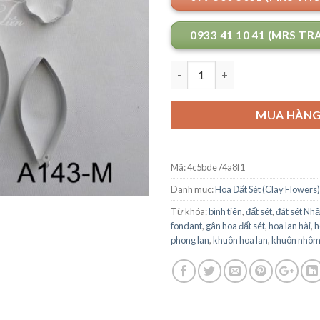
0933 41 10 41 (MRS TR
Số lượng
MUA HÀN
Mã:
4c5bde74a8f1
Danh mục:
Hoa Đất Sét (Clay Flowers)
Từ khóa:
bình tiên
,
đất sét
,
đát sét Nhậ
fondant
,
gân hoa đất sét
,
hoa lan hài
,
h
phong lan
,
khuôn hoa lan
,
khuôn nhô