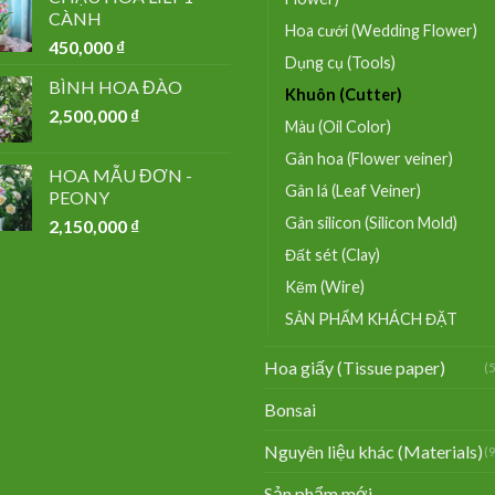
CÀNH
Hoa cưới (Wedding Flower)
450,000
₫
Dụng cụ (Tools)
BÌNH HOA ĐÀO
Khuôn (Cutter)
2,500,000
₫
Màu (Oil Color)
Gân hoa (Flower veiner)
HOA MẪU ĐƠN -
Gân lá (Leaf Veiner)
PEONY
Gân silicon (Silicon Mold)
2,150,000
₫
Đất sét (Clay)
Kẽm (Wire)
SẢN PHẨM KHÁCH ĐẶT
Hoa giấy (Tissue paper)
(
Bonsai
Nguyên liệu khác (Materials)
(
Sản phẩm mới