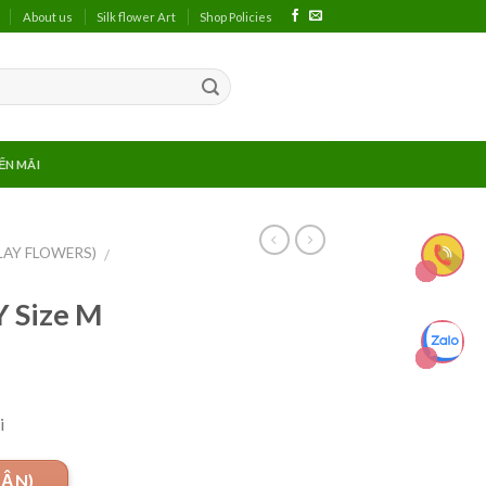
About us
Silk flower Art
Shop Policies
ẾN MÃI
LAY FLOWERS)
/
 Size M
i
UẬN)