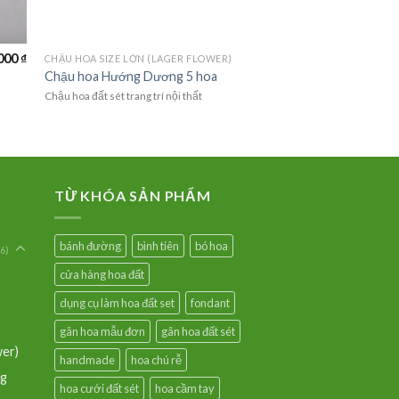
000
₫
CHẬU HOA SIZE LỚN (LAGER FLOWER)
Chậu hoa Hướng Dương 5 hoa
Chậu hoa đất sét trang trí nội thất
TỪ KHÓA SẢN PHẨM
bánh đường
bình tiên
bó hoa
6)
cửa hàng hoa đất
dụng cụ làm hoa đất set
fondant
gân hoa mẫu đơn
gân hoa đất sét
wer)
handmade
hoa chú rễ
ng
hoa cưới đất sét
hoa cầm tay