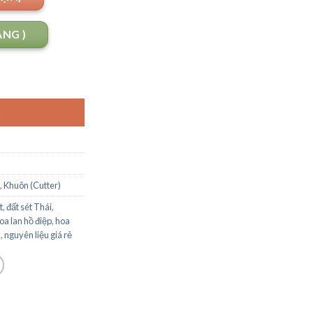
ANG )
G
,
Khuôn (Cutter)
t
,
đất sét Thái
,
oa lan hồ điệp
,
hoa
m
,
nguyên liệu giá rẻ