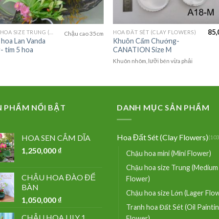
85,
CHẬU HOA SIZE TRUNG (MEDIUM FLOWER)
HOA ĐẤT SÉT (CLAY FLOWERS)
Chậu cao 35cm
 hoa Lan Vanda
Khuôn Cẩm Chướng-
- tím 5 hoa
CANATION Size M
Khuôn nhôm, lưỡi bén vừa phải
N PHẨM NỔI BẬT
DANH MỤC SẢN PHẨM
Hoa Đất Sét (Clay Flowers)
HOA SEN CẮM DĨA
(103
1,250,000
₫
Chậu hoa mini (Mini Flower)
Chậu hoa size Trung (Medium
CHẬU HOA ĐÀO ĐỂ
Flower)
BÀN
Chậu hoa size Lớn (Lager Flo
1,050,000
₫
Tranh hoa Đất Sét (Oil Painti
CHẬU HOA LILY 1
Flower)