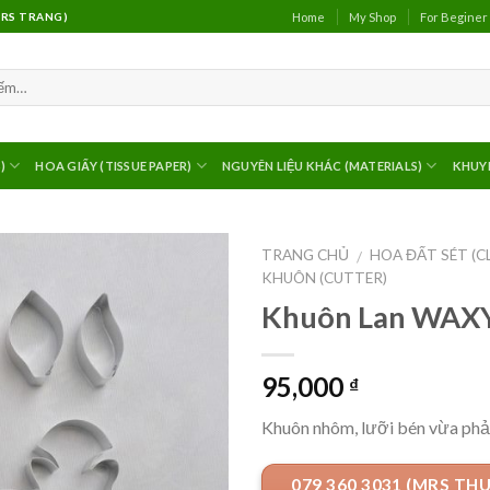
Home
My Shop
For Beginer
(MRS TRANG)
)
HOA GIẤY (TISSUE PAPER)
NGUYÊN LIỆU KHÁC (MATERIALS)
KHUY
TRANG CHỦ
HOA ĐẤT SÉT (C
/
KHUÔN (CUTTER)
Khuôn Lan WAXY
95,000
₫
Khuôn nhôm, lưỡi bén vừa phả
079 360 3031 (MRS TH