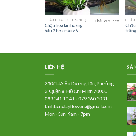
65,000
₫
FLOWERS)
CHẬU HOA SIZE TRUNG (MEDIUM FLOWER)
Chậu cao 35cm
ánh nhọn-
Chậu hoa lan hoàng
Chậu
hậu 2 hoa màu đỏ
trắng
vừa phải
LIÊN HỆ
SẢ
330/14A Âu Dương Lân, Phường
3, Quận 8, Hồ Chí Minh 70000
093 341 10 41 - 079 360 3031
binhtienclayflowers@gmail.com
Mon - Sun: 9am - 7pm