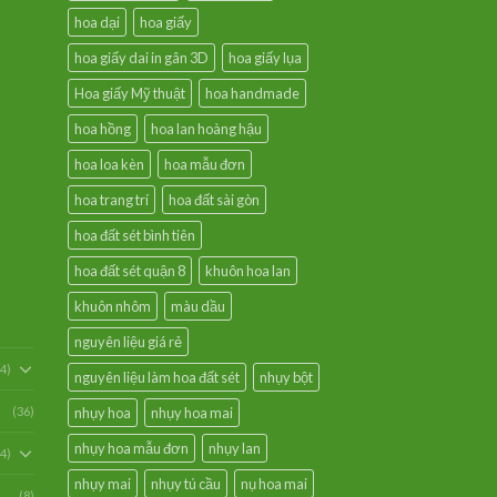
hoa dại
hoa giấy
hoa giấy dai in gân 3D
hoa giấy lụa
Hoa giấy Mỹ thuật
hoa handmade
hoa hồng
hoa lan hoàng hậu
hoa loa kèn
hoa mẫu đơn
hoa trang trí
hoa đất sài gòn
hoa đất sét bình tiên
hoa đất sét quận 8
khuôn hoa lan
khuôn nhôm
màu dầu
nguyên liệu giá rẻ
54)
nguyên liệu làm hoa đất sét
nhụy bột
(36)
nhụy hoa
nhụy hoa mai
nhụy hoa mẫu đơn
nhụy lan
94)
nhụy mai
nhụy tú cầu
nụ hoa mai
(8)