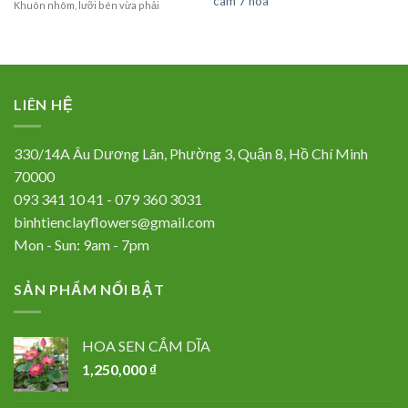
cam 7 hoa
Khuôn nhôm, lưỡi bén vừa phải
LIÊN HỆ
330/14A Âu Dương Lân, Phường 3, Quận 8, Hồ Chí Minh
70000
093 341 10 41 - 079 360 3031
binhtienclayflowers@gmail.com
Mon - Sun: 9am - 7pm
SẢN PHẨM NỔI BẬT
HOA SEN CẮM DĨA
1,250,000
₫