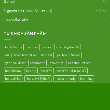
Bonsai
(36)
Nguyên liệu khác (Materials)
(94)
Sản phẩm mới
(8)
TỪ KHÓA SẢN PHẨM
bánh đường
bình tiên
bó hoa
cửa hàng hoa đất
dụng cụ làm hoa đất set
fondant
gân hoa mẫu đơn
gân hoa đất sét
handmade
hoa chú rễ
hoa cưới đất sét
hoa cầm tay
hoa dại
hoa giấy
hoa giấy dai in gân 3D
hoa giấy lụa
Hoa giấy Mỹ thuật
hoa handmade
hoa hồng
hoa lan hoàng hậu
hoa loa kèn
hoa mẫu đơn
hoa trang trí
hoa đất sài gòn
hoa đất sét bình tiên
hoa đất sét quận 8
khuôn hoa lan
khuôn nhôm
màu dầu
nguyên liệu giá rẻ
nguyên liệu làm hoa đất sét
nhụy bột
nhụy hoa
nhụy hoa mai