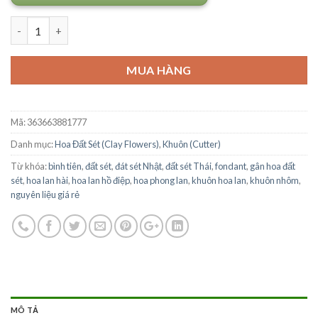
Số lượng
MUA HÀNG
Mã:
363663881777
Danh mục:
Hoa Đất Sét (Clay Flowers)
,
Khuôn (Cutter)
Từ khóa:
bình tiên
,
đất sét
,
đát sét Nhật
,
đất sét Thái
,
fondant
,
gân hoa đất
sét
,
hoa lan hài
,
hoa lan hồ điệp
,
hoa phong lan
,
khuôn hoa lan
,
khuôn nhôm
,
nguyên liệu giá rẻ
MÔ TẢ