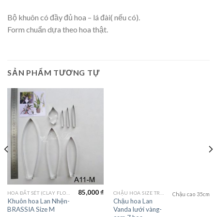
Bộ khuôn có đầy đủ hoa – lá đài( nếu có).
Form chuẩn dựa theo hoa thật.
SẢN PHẨM TƯƠNG TỰ
85,000
₫
HOA ĐẤT SÉT (CLAY FLOWERS)
CHẬU HOA SIZE TRUNG (MEDIUM FLOWER)
Chậu cao 35cm
Khuôn hoa Lan Nhện-
Chậu hoa Lan
BRASSIA Size M
Vanda lưới vàng-