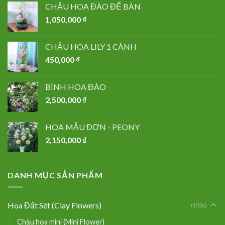
CHẬU HOA ĐÀO ĐỂ BÀN
1,050,000
₫
CHẬU HOA LILY 1 CÀNH
450,000
₫
BÌNH HOA ĐÀO
2,500,000
₫
HOA MẪU ĐƠN - PEONY
2,150,000
₫
DANH MỤC SẢN PHẨM
Hoa Đất Sét (Clay Flowers)
(1036)
Chậu hoa mini (Mini Flower)