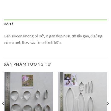
MÔ TẢ
Gân silicon không bị bở, in gân đẹp hơn, dễ lấy gân, đường
vân rõ nét, thao tác làm nhanh hơn.
SẢN PHẨM TƯƠNG TỰ