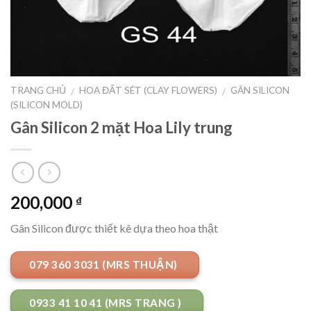
TRANG CHỦ
HOA ĐẤT SÉT (CLAY FLOWERS)
GÂN SILICON
/
/
(SILICON MOLD)
Gân Silicon 2 mặt Hoa Lily trung
200,000
₫
Gân Silicon được thiết kê dựa theo hoa thật
079 360 3031 (MRS THUẬN)
0933 41 10 41 (MRS TRANG )