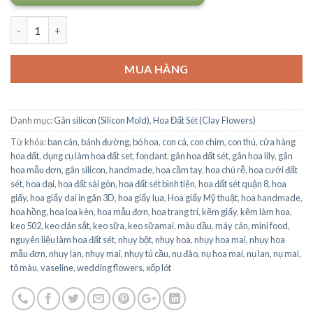
Số lượng
MUA HÀNG
Danh mục:
Gân silicon (Silicon Mold)
,
Hoa Đất Sét (Clay Flowers)
Từ khóa:
ban cán
,
bánh đường
,
bó hoa
,
con cá
,
con chim
,
con thú
,
cửa hàng
hoa đất
,
dụng cụ làm hoa đất set
,
fondant
,
gân hoa đất sét
,
gân hoa lily
,
gân
hoa mẫu đơn
,
gân silicon
,
handmade
,
hoa cầm tay
,
hoa chú rễ
,
hoa cưới đất
sét
,
hoa dại
,
hoa đất sài gòn
,
hoa đất sét bình tiên
,
hoa đất sét quận 8
,
hoa
giấy
,
hoa giấy dai in gân 3D
,
hoa giấy lụa
,
Hoa giấy Mỹ thuật
,
hoa handmade
,
hoa hồng
,
hoa loa kèn
,
hoa mẫu đơn
,
hoa trang trí
,
kẽm giấy
,
kẽm làm hoa
,
keo 502
,
keo dán sắt
,
keo sữa
,
keo sữamai
,
màu dầu
,
máy cán
,
mini food
,
nguyên liệu làm hoa đất sét
,
nhụy bột
,
nhụy hoa
,
nhụy hoa mai
,
nhụy hoa
mẫu đơn
,
nhụy lan
,
nhụy mai
,
nhụy tú cầu
,
nụ đào
,
nụ hoa mai
,
nụ lan
,
nụ mai
,
tô màu
,
vaseline
,
wedding flowers
,
xốp lót