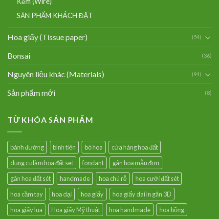
Kẽm (Wire)
SẢN PHẨM KHÁCH ĐẶT
Hoa giấy (Tissue paper)
(54)
Bonsai
(36)
Nguyên liệu khác (Materials)
(94)
Sản phẩm mới
(8)
TỪ KHÓA SẢN PHẨM
bánh đường
bình tiên
bó hoa
cửa hàng hoa đất
dụng cụ làm hoa đất set
fondant
gân hoa mẫu đơn
gân hoa đất sét
handmade
hoa chú rễ
hoa cưới đất sét
hoa cầm tay
hoa dại
hoa giấy
hoa giấy dai in gân 3D
hoa giấy lụa
Hoa giấy Mỹ thuật
hoa handmade
hoa hồng