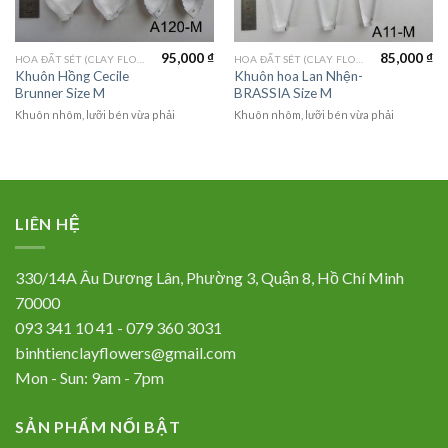
95,000
₫
85,000
₫
HOA ĐẤT SÉT (CLAY FLOWERS)
HOA ĐẤT SÉT (CLAY FLOWERS)
Khuôn Hồng Cecile
Khuôn hoa Lan Nhện-
Brunner Size M
BRASSIA Size M
Khuôn nhôm, lưỡi bén vừa phải
Khuôn nhôm, lưỡi bén vừa phải
LIÊN HỆ
330/14A Âu Dương Lân, Phường 3, Quận 8, Hồ Chí Minh
70000
093 341 10 41 - 079 360 3031
binhtienclayflowers@gmail.com
Mon - Sun: 9am - 7pm
SẢN PHẨM NỔI BẬT