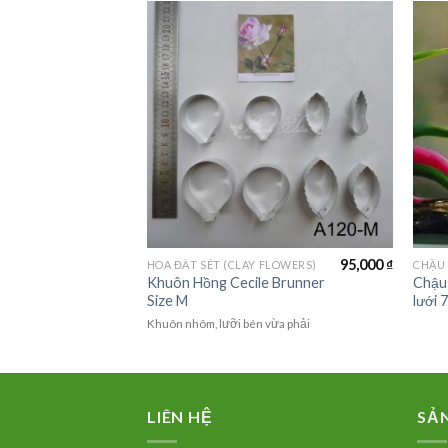
95,000
₫
95,000
₫
FLOWERS)
HOA ĐẤT SÉT (CLAY FLOWERS)
CALLA
Khuôn Hồng Cecile Brunner
Chậu
Size M
lưới 
vừa phải
Khuôn nhôm, lưỡi bén vừa phải
LIÊN HỆ
SẢ