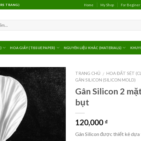
Home
My Shop
For Beginer
(MRS TRANG)
)
HOA GIẤY (TISSUE PAPER)
NGUYÊN LIỆU KHÁC (MATERIALS)
KHUY
TRANG CHỦ
HOA ĐẤT SÉT (C
/
GÂN SILICON (SILICON MOLD)
Gân Silicon 2 m
bụt
120,000
₫
Gân Silicon được thiết kê dựa 