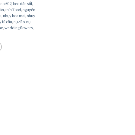
keo 502
,
keo dán sắt
,
án
,
mini food
,
nguyên
a
,
nhụy hoa mai
,
nhụy
 tú cầu
,
nụ đào
,
nụ
ne
,
wedding flowers
,