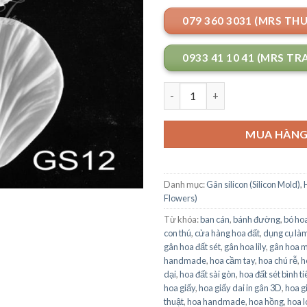
079 360 3031 (MRS TH
0933 41 10 41 (MRS TR
Số lượng
MUA HÀN
Danh mục:
Gân silicon (Silicon Mold)
,
Flowers)
Từ khóa:
ban cán
,
bánh đường
,
bó ho
con thú
,
cửa hàng hoa đất
,
dụng cụ làm
gân hoa đất sét
,
gân hoa lily
,
gân hoa 
handmade
,
hoa cầm tay
,
hoa chú rễ
,
h
dại
,
hoa đất sài gòn
,
hoa đất sét bình ti
hoa giấy
,
hoa giấy dai in gân 3D
,
hoa g
thuật
,
hoa handmade
,
hoa hồng
,
hoa l