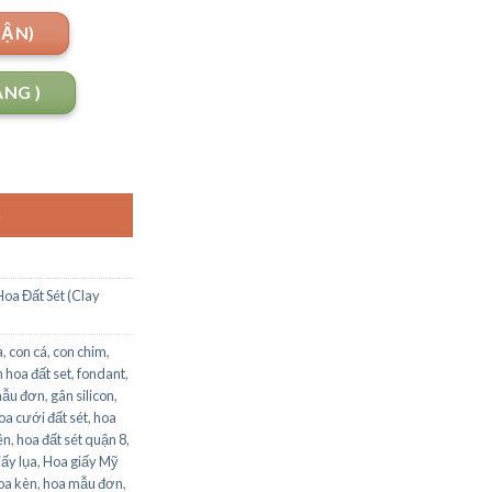
UẬN)
ANG )
G
Hoa Đất Sét (Clay
a
,
con cá
,
con chim
,
 hoa đất set
,
fondant
,
mẫu đơn
,
gân silicon
,
oa cưới đất sét
,
hoa
ên
,
hoa đất sét quận 8
,
iấy lụa
,
Hoa giấy Mỹ
oa kèn
,
hoa mẫu đơn
,