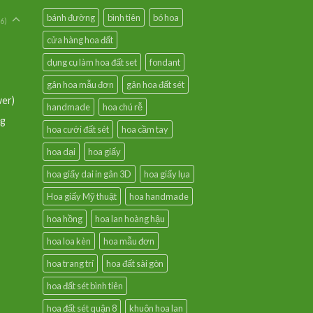
bánh đường
bình tiên
bó hoa
6)
cửa hàng hoa đất
dụng cụ làm hoa đất set
fondant
gân hoa mẫu đơn
gân hoa đất sét
wer)
handmade
hoa chú rễ
ng
hoa cưới đất sét
hoa cầm tay
hoa dại
hoa giấy
hoa giấy dai in gân 3D
hoa giấy lụa
Hoa giấy Mỹ thuật
hoa handmade
hoa hồng
hoa lan hoàng hậu
hoa loa kèn
hoa mẫu đơn
hoa trang trí
hoa đất sài gòn
hoa đất sét bình tiên
hoa đất sét quận 8
khuôn hoa lan