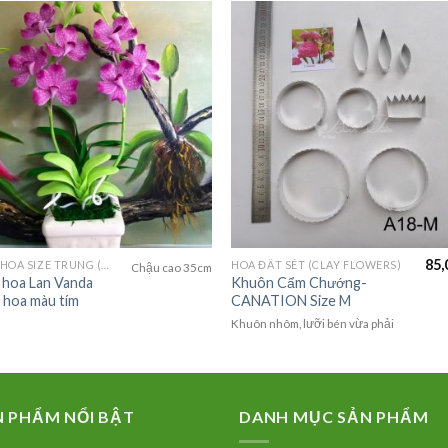
85,
CHẬU HOA SIZE TRUNG (MEDIUM FLOWER)
HOA ĐẤT SÉT (CLAY FLOWERS)
Chậu cao 35cm
 hoa Lan Vanda
Khuôn Cẩm Chướng-
7 hoa màu tím
CANATION Size M
Khuôn nhôm, lưỡi bén vừa phải
N PHẨM NỔI BẬT
DANH MỤC SẢN PHẨM