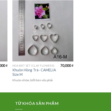
000
₫
70,000
₫
HOA ĐẤT SÉT (CLAY FLOWERS)
Khuôn Hồng Trà- CAMELIA
Size M
Khuôn nhôm, lưỡi bén vừa phải
TỪ KHÓA SẢN PHẨM