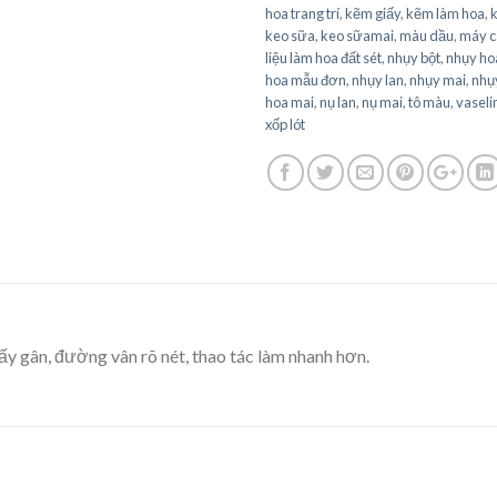
hoa trang trí
,
kẽm giấy
,
kẽm làm hoa
,
keo sữa
,
keo sữamai
,
màu dầu
,
máy c
liệu làm hoa đất sét
,
nhụy bột
,
nhụy ho
hoa mẫu đơn
,
nhụy lan
,
nhụy mai
,
nhụy
hoa mai
,
nụ lan
,
nụ mai
,
tô màu
,
vaseli
xốp lót
lấy gân, đường vân rõ nét, thao tác làm nhanh hơn.