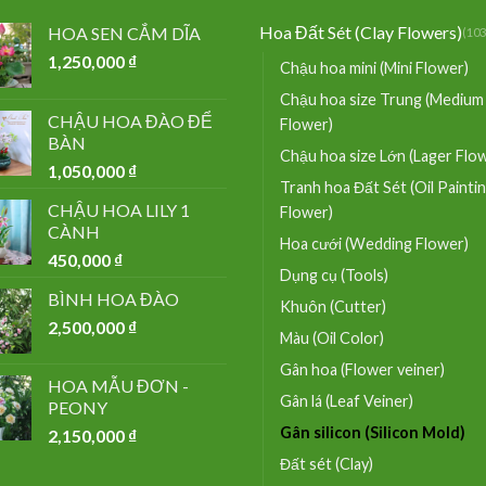
Hoa Đất Sét (Clay Flowers)
HOA SEN CẮM DĨA
(103
1,250,000
₫
Chậu hoa mini (Mini Flower)
Chậu hoa size Trung (Medium
CHẬU HOA ĐÀO ĐỂ
Flower)
BÀN
Chậu hoa size Lớn (Lager Flo
1,050,000
₫
Tranh hoa Đất Sét (Oil Painti
CHẬU HOA LILY 1
Flower)
CÀNH
Hoa cưới (Wedding Flower)
450,000
₫
Dụng cụ (Tools)
BÌNH HOA ĐÀO
Khuôn (Cutter)
2,500,000
₫
Màu (Oil Color)
Gân hoa (Flower veiner)
HOA MẪU ĐƠN -
Gân lá (Leaf Veiner)
PEONY
Gân silicon (Silicon Mold)
2,150,000
₫
Đất sét (Clay)