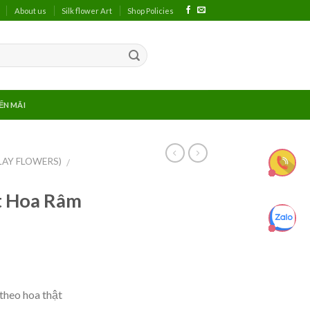
About us
Silk flower Art
Shop Policies
ẾN MÃI
LAY FLOWERS)
/
ặt Hoa Râm
theo hoa thật