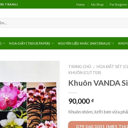
Home
My Shop
For Beginer
(MRS TRANG)
)
HOA GIẤY (TISSUE PAPER)
NGUYÊN LIỆU KHÁC (MATERIALS)
KHUY
TRANG CHỦ
HOA ĐẤT SÉT (C
/
KHUÔN (CUTTER)
Khuôn VANDA Si
90,000
₫
Khuôn nhôm, lưỡi bén vừa phả
079 360 3031 (MRS TH