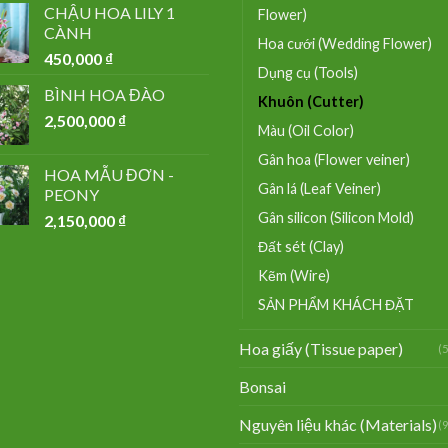
CHẬU HOA LILY 1
Flower)
CÀNH
Hoa cưới (Wedding Flower)
450,000
₫
Dụng cụ (Tools)
BÌNH HOA ĐÀO
Khuôn (Cutter)
2,500,000
₫
Màu (Oil Color)
Gân hoa (Flower veiner)
HOA MẪU ĐƠN -
Gân lá (Leaf Veiner)
PEONY
Gân silicon (Silicon Mold)
2,150,000
₫
Đất sét (Clay)
Kẽm (Wire)
SẢN PHẨM KHÁCH ĐẶT
Hoa giấy (Tissue paper)
(
Bonsai
Nguyên liệu khác (Materials)
(