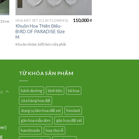
110,000
₫
HOA ĐẤT SÉT (CLAY FLOWERS)
 35cm
Khuôn Hoa Thiên Điểu-
BIRD OF PARADISE Size
M
Khuôn nhôm, lưỡi bén vừa phải
TỪ KHÓA SẢN PHẨM
bánh đường
bình tiên
bó hoa
6)
cửa hàng hoa đất
dụng cụ làm hoa đất set
fondant
gân hoa mẫu đơn
gân hoa đất sét
wer)
handmade
hoa chú rễ
ng