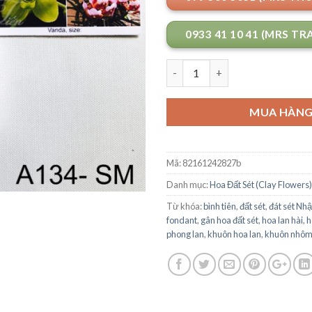
0933 41 10 41 (MRS TR
Số lượng
MUA HÀN
Mã:
82161242827b
Danh mục:
Hoa Đất Sét (Clay Flowers)
Từ khóa:
bình tiên
,
đất sét
,
đát sét Nhậ
fondant
,
gân hoa đất sét
,
hoa lan hài
,
h
phong lan
,
khuôn hoa lan
,
khuôn nhô