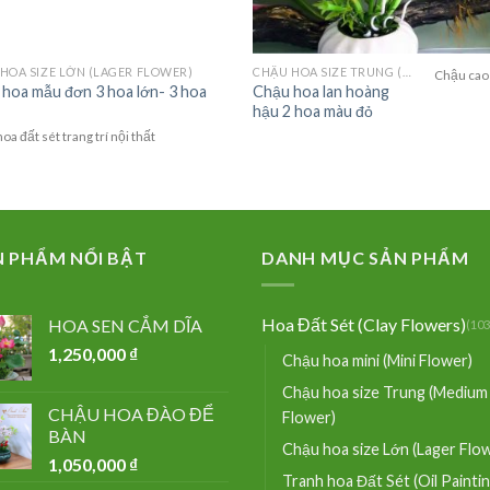
HOA SIZE LỚN (LAGER FLOWER)
CHẬU HOA SIZE TRUNG (MEDIUM FLOWER)
Chậu cao
hoa mẫu đơn 3 hoa lớn- 3 hoa
Chậu hoa lan hoàng
hậu 2 hoa màu đỏ
oa đất sét trang trí nội thất
N PHẨM NỔI BẬT
DANH MỤC SẢN PHẨM
Hoa Đất Sét (Clay Flowers)
HOA SEN CẮM DĨA
(103
1,250,000
₫
Chậu hoa mini (Mini Flower)
Chậu hoa size Trung (Medium
CHẬU HOA ĐÀO ĐỂ
Flower)
BÀN
Chậu hoa size Lớn (Lager Flo
1,050,000
₫
Tranh hoa Đất Sét (Oil Painti