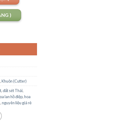
ANG )
G
,
Khuôn (Cutter)
t
,
đất sét Thái
,
oa lan hồ điệp
,
hoa
m
,
nguyên liệu giá rẻ