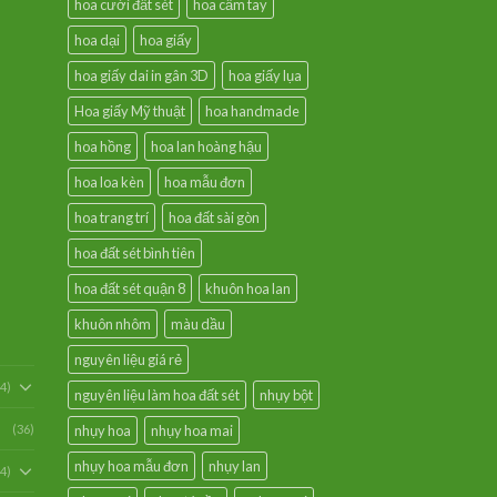
hoa cưới đất sét
hoa cầm tay
hoa dại
hoa giấy
hoa giấy dai in gân 3D
hoa giấy lụa
Hoa giấy Mỹ thuật
hoa handmade
hoa hồng
hoa lan hoàng hậu
hoa loa kèn
hoa mẫu đơn
hoa trang trí
hoa đất sài gòn
hoa đất sét bình tiên
hoa đất sét quận 8
khuôn hoa lan
khuôn nhôm
màu dầu
nguyên liệu giá rẻ
54)
nguyên liệu làm hoa đất sét
nhụy bột
(36)
nhụy hoa
nhụy hoa mai
nhụy hoa mẫu đơn
nhụy lan
94)