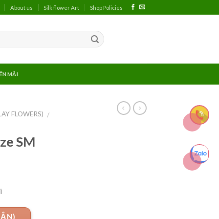
About us
Silk flower Art
Shop Policies
ẾN MÃI
LAY FLOWERS)
/
ze SM
i
UẬN)