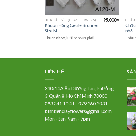
95,000
₫
95,000
₫
FLOWERS)
HOA ĐẤT SÉT (CLAY FLOWERS)
CHẬU 
Khuôn Hồng Cecile Brunner
Chậu 
 M
Size M
nhỏ
vừa phải
Khuôn nhôm, lưỡi bén vừa phải
Chậu h
LIÊN HỆ
SẢ
330/14A Âu Dương Lân, Phường
3, Quận 8, Hồ Chí Minh 70000
093 341 10 41 - 079 360 3031
binhtienclayflowers@gmail.com
Mon - Sun: 9am - 7pm