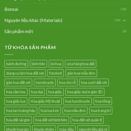
Bonsai
(36)
Nguyên liệu khác (Materials)
(94)
Sản phẩm mới
(8)
TỪ KHÓA SẢN PHẨM
bánh đường
bình tiên
bó hoa
cửa hàng hoa đất
dụng cụ làm hoa đất set
fondant
gân hoa mẫu đơn
gân hoa đất sét
handmade
hoa chú rễ
hoa cưới đất sét
hoa cầm tay
hoa dại
hoa giấy
hoa giấy dai in gân 3D
hoa giấy lụa
Hoa giấy Mỹ thuật
hoa handmade
hoa hồng
hoa lan hoàng hậu
hoa loa kèn
hoa mẫu đơn
hoa trang trí
hoa đất sài gòn
hoa đất sét bình tiên
hoa đất sét quận 8
khuôn hoa lan
khuôn nhôm
màu dầu
nguyên liệu giá rẻ