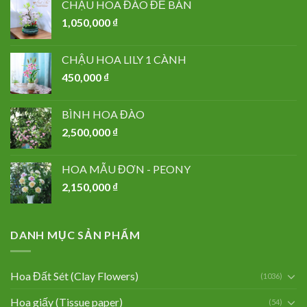
CHẬU HOA ĐÀO ĐỂ BÀN
1,050,000
₫
CHẬU HOA LILY 1 CÀNH
450,000
₫
BÌNH HOA ĐÀO
2,500,000
₫
HOA MẪU ĐƠN - PEONY
2,150,000
₫
DANH MỤC SẢN PHẨM
Hoa Đất Sét (Clay Flowers)
(1036)
Hoa giấy (Tissue paper)
(54)