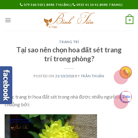
Skip
079 360 3031 (MRS THUẬN)
|
0933 41 10 41 (MRS TRANG)
to
content
0
TRANG TRÍ
Tại sao nên chọn hoa đất sét trang
trí trong phòng?
POSTED ON
21/10/2018
BY
TRẦN THUẬN
Việc trang trí hoa đất sét trong nhà được nhiều người ưa
chuộng bởi: