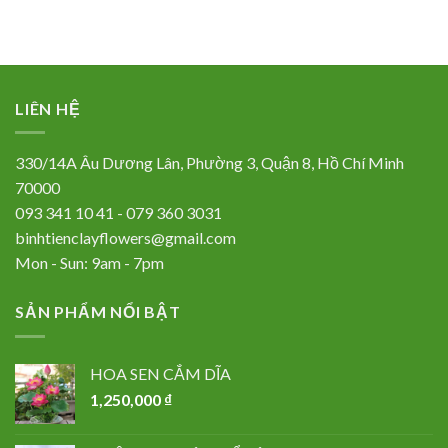
LIÊN HỆ
330/14A Âu Dương Lân, Phường 3, Quận 8, Hồ Chí Minh
70000
093 341 10 41 - 079 360 3031
binhtienclayflowers@gmail.com
Mon - Sun: 9am - 7pm
SẢN PHẨM NỔI BẬT
HOA SEN CẮM DĨA
1,250,000
₫