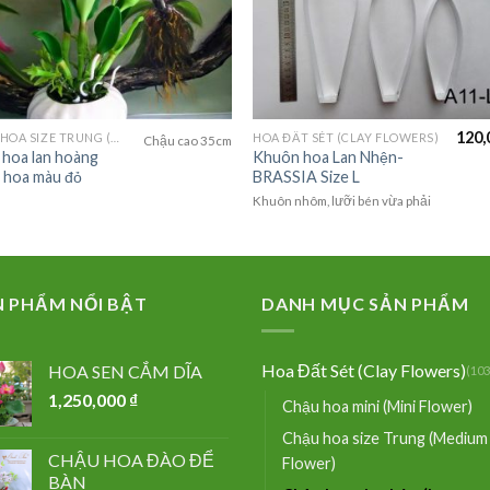
120,
CHẬU HOA SIZE TRUNG (MEDIUM FLOWER)
HOA ĐẤT SÉT (CLAY FLOWERS)
Chậu cao 35cm
hoa lan hoàng
Khuôn hoa Lan Nhện-
 hoa màu đỏ
BRASSIA Size L
Khuôn nhôm, lưỡi bén vừa phải
N PHẨM NỔI BẬT
DANH MỤC SẢN PHẨM
Hoa Đất Sét (Clay Flowers)
HOA SEN CẮM DĨA
(103
1,250,000
₫
Chậu hoa mini (Mini Flower)
Chậu hoa size Trung (Medium
CHẬU HOA ĐÀO ĐỂ
Flower)
BÀN