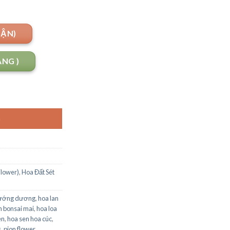
UẬN)
ANG )
G
Flower)
,
Hoa Đất Sét
ướng dương
,
hoa lan
an bonsai mai
,
hoa loa
en
,
hoa sen hoa cúc
,
s
,
pion flower
,