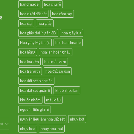
handmade
hoa chú rễ
hoa cưới đất sét
hoa cầm tay
ng
hoa dại
hoa giấy
hoa giấy dai in gân 3D
hoa giấy lụa
Hoa giấy Mỹ thuật
hoa handmade
hoa hồng
hoa lan hoàng hậu
hoa loa kèn
hoa mẫu đơn
hoa trang trí
hoa đất sài gòn
hoa đất sét bình tiên
hoa đất sét quận 8
khuôn hoa lan
khuôn nhôm
màu dầu
nguyên liệu giá rẻ
nguyên liệu làm hoa đất sét
nhụy bột
54)
nhụy hoa
nhụy hoa mai