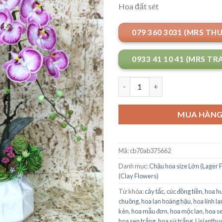
Hoa đất sét
079 360 3031 (MRS TH
0933 41 10 41 (MRS TR
Số lượng
MUA HÀN
Mã:
cb70ab375662
Danh mục:
Chậu hoa size Lớn (Lager 
(Clay Flowers)
Từ khóa:
cây tắc
,
cúc đồng tiền
,
hoa h
chuông
,
hoa lan hoàng hậu
,
hoa linh l
kèn
,
hoa mẫu đơn
,
hoa mộc lan
,
hoa s
hoa sen trắng
,
hoa sứ trắng
,
Lisianthu