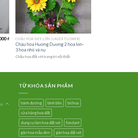
000
₫
CHẬU HOA SIZE LỚN (LAGER FLOWER)
Chậu hoa Hướng Dương 2 hoa lớn-
3 hoa nhỏ và nụ
Chậu hoa đất sét trang trí nội thất
TỪ KHÓA SẢN PHẨM
bánh đường
bình tiên
bó hoa
6)
cửa hàng hoa đất
dụng cụ làm hoa đất set
fondant
gân hoa mẫu đơn
gân hoa đất sét