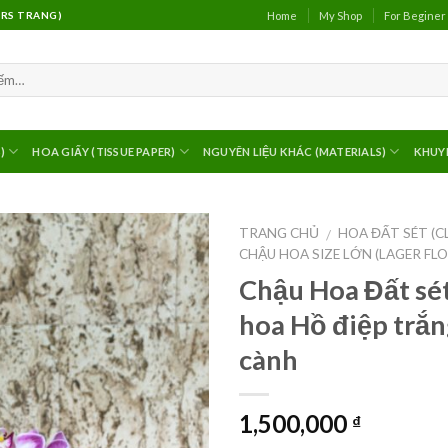
Home
My Shop
For Beginer
(MRS TRANG)
)
HOA GIẤY (TISSUE PAPER)
NGUYÊN LIỆU KHÁC (MATERIALS)
KHUY
TRANG CHỦ
HOA ĐẤT SÉT (C
/
CHẬU HOA SIZE LỚN (LAGER FL
Chậu Hoa Đất sé
hoa Hồ điệp trắn
cành
1,500,000
₫