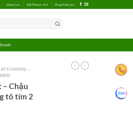
About us
Silk flower Art
Shop Policies
ẾN MÃI
LAY FLOWERS)
/
OWER)
t – Chậu
g tô tím 2