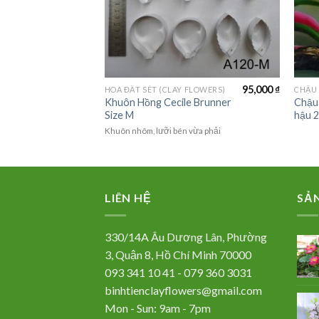
85,000
₫
95,000
₫
FLOWERS)
HOA ĐẤT SÉT (CLAY FLOWERS)
m- BIM
Khuôn Hồng Cecile Brunner
Chậu 
Size M
hậu 2
vừa phải
Khuôn nhôm, lưỡi bén vừa phải
LIÊN HỆ
SẢ
330/14A Âu Dương Lân, Phường
3, Quận 8, Hồ Chí Minh 70000
093 341 10 41 - 079 360 3031
binhtienclayflowers@gmail.com
Mon - Sun: 9am - 7pm