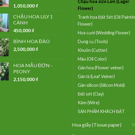
Chậu hoa size Lớn (Lager
1,050,000
₫
Flower)
CHẬU HOA LILY 1
Tranh hoa Đất Sét (Oil Painti
CÀNH
Flower)
450,000
₫
Hoa cưới (Wedding Flower)
BÌNH HOA ĐÀO
Dụng cụ (Tools)
2,500,000
₫
Khuôn (Cutter)
Màu (Oil Color)
HOA MẪU ĐƠN -
Gân hoa (Flower veiner)
PEONY
Gân lá (Leaf Veiner)
2,150,000
₫
Gân silicon (Silicon Mold)
Đất sét (Clay)
Kẽm (Wire)
SẢN PHẨM KHÁCH ĐẶT
Hoa giấy (Tissue paper)
(