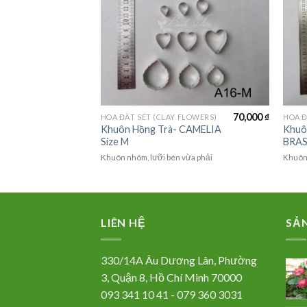
70,000
₫
(LAGER FLOWER)
HOA ĐẤT SÉT (CLAY FLOWERS)
HOA Đ
Khuôn Hồng Trà- CAMELIA
Khuô
cắm chậu Vintage
Size M
BRAS
hả xuống làm điểm nhấn
Khuôn nhôm, lưỡi bén vừa phải
Khuôn 
LIÊN HỆ
SẢ
330/14A Âu Dương Lân, Phường
3, Quận 8, Hồ Chí Minh 70000
093 341 10 41 - 079 360 3031