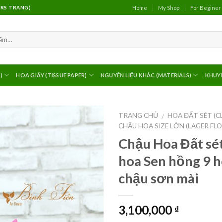
Home
My Shop
For Beginer
(MRS TRANG)
)
HOA GIẤY (TISSUE PAPER)
NGUYÊN LIỆU KHÁC (MATERIALS)
KHUY
TRANG CHỦ
HOA ĐẤT SÉT (C
/
CHẬU HOA SIZE LỚN (LAGER FL
Chậu Hoa Đất sé
hoa Sen hồng 9 
chậu sơn mài
3,100,000
₫