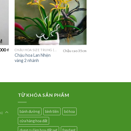
000
₫
CHẬU HOA SIZE TRUNG (MEDIUM FLOWER)
Chậu cao 35cm
Chậu hoa Lan Nhện
vàng 2 nhánh
TỪ KHÓA SẢN PHẨM
bánh đường
bình tiên
bó hoa
6)
cửa hàng hoa đất
dụng cụ làm hoa đất set
fondant