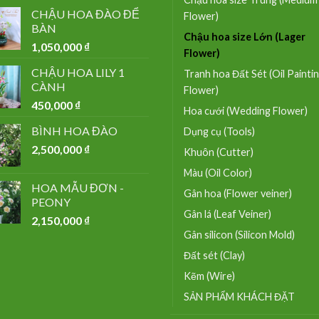
CHẬU HOA ĐÀO ĐỂ
Flower)
BÀN
Chậu hoa size Lớn (Lager
1,050,000
₫
Flower)
CHẬU HOA LILY 1
Tranh hoa Đất Sét (Oil Painti
CÀNH
Flower)
450,000
₫
Hoa cưới (Wedding Flower)
BÌNH HOA ĐÀO
Dụng cụ (Tools)
2,500,000
₫
Khuôn (Cutter)
Màu (Oil Color)
HOA MẪU ĐƠN -
Gân hoa (Flower veiner)
PEONY
Gân lá (Leaf Veiner)
2,150,000
₫
Gân silicon (Silicon Mold)
Đất sét (Clay)
Kẽm (Wire)
SẢN PHẨM KHÁCH ĐẶT