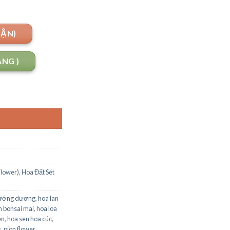
UẬN)
ANG )
G
Flower)
,
Hoa Đất Sét
ướng dương
,
hoa lan
an bonsai mai
,
hoa loa
en
,
hoa sen hoa cúc
,
s
,
pion flower
,