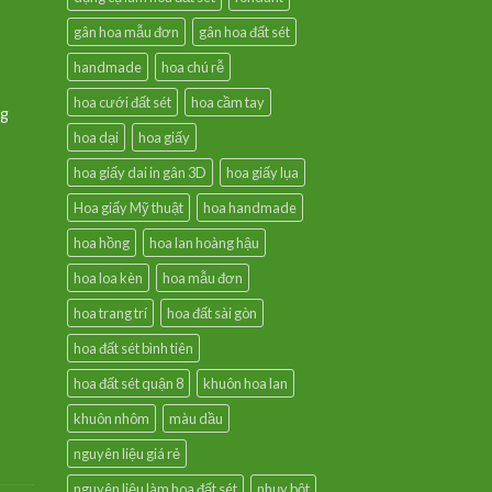
gân hoa mẫu đơn
gân hoa đất sét
handmade
hoa chú rễ
hoa cưới đất sét
hoa cầm tay
ng
hoa dại
hoa giấy
hoa giấy dai in gân 3D
hoa giấy lụa
Hoa giấy Mỹ thuật
hoa handmade
hoa hồng
hoa lan hoàng hậu
hoa loa kèn
hoa mẫu đơn
hoa trang trí
hoa đất sài gòn
hoa đất sét bình tiên
hoa đất sét quận 8
khuôn hoa lan
khuôn nhôm
màu dầu
nguyên liệu giá rẻ
nguyên liệu làm hoa đất sét
nhụy bột