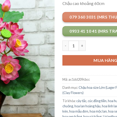
Chậu cao khoảng 60cm
079 360 3031 (MRS TH
0933 41 10 41 (MRS TR
Số lượng
MUA HÀN
Mã:
ac1dd209cbcc
Danh mục:
Chậu hoa size Lớn (Lager 
(Clay Flowers)
Từ khóa:
cây tắc
,
cúc đồng tiền
,
hoa h
chuông
,
hoa lan hoàng hậu
,
hoa linh l
kèn
,
hoa mẫu đơn
,
hoa mộc lan
,
hoa s
hoa sen trắng
,
hoa sứ trắng
,
Lisianthu