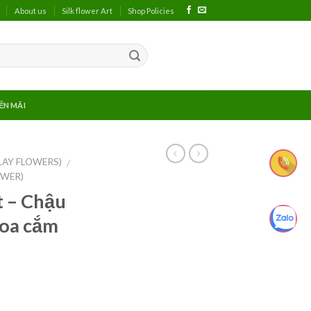
About us
Silk flower Art
Shop Policies
ẾN MÃI
LAY FLOWERS)
/
OWER)
t – Chậu
hoa cắm