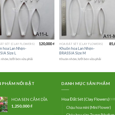
120,000
₫
85,
ẤT SÉT (CLAY FLOWERS)
HOA ĐẤT SÉT (CLAY FLOWERS)
n hoa Lan Nhện-
Khuôn hoa Lan Nhện-
SIA Size L
BRASSIA Size M
nhôm, lưỡi bén vừa phải
Khuôn nhôm, lưỡi bén vừa phải
N PHẨM NỔI BẬT
DANH MỤC SẢN PHẨM
Hoa Đất Sét (Clay Flowers)
HOA SEN CẮM DĨA
(103
1,250,000
₫
Chậu hoa mini (Mini Flower)
Chậu hoa size Trung (Medium