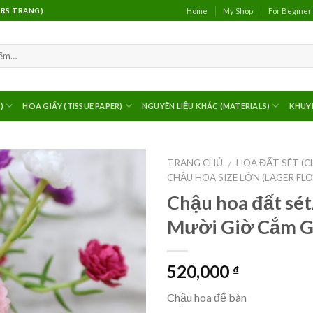
Home
My Shop
For Beginer
(MRS TRANG)
)
HOA GIẤY (TISSUE PAPER)
NGUYÊN LIỆU KHÁC (MATERIALS)
KHUY
TRANG CHỦ
HOA ĐẤT SÉT (C
/
CHẬU HOA SIZE LỚN (LAGER FL
Chậu hoa đất sét
Mười Giờ Cắm G
520,000
₫
Chậu hoa để bàn