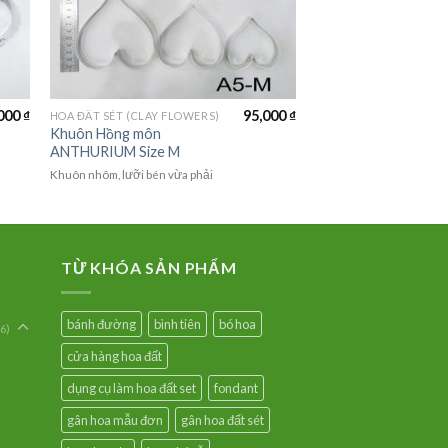
000
₫
95,000
₫
HOA ĐẤT SÉT (CLAY FLOWERS)
Khuôn Hồng môn
ANTHURIUM Size M
Khuôn nhôm, lưỡi bén vừa phải
TỪ KHÓA SẢN PHẨM
bánh đường
bình tiên
bó hoa
6)
cửa hàng hoa đất
dụng cụ làm hoa đất set
fondant
gân hoa mẫu đơn
gân hoa đất sét