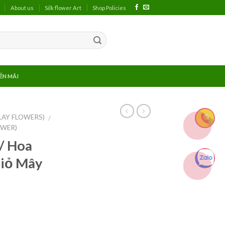
About us
Silk flower Art
Shop Policies
ẾN MÃI
LAY FLOWERS)
/
OWER)
/ Hoa
iỏ Mây