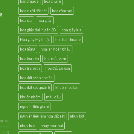
handmade
hoa chú rễ
hoa cưới đất sét
hoa cầm tay
ng
hoa dại
hoa giấy
hoa giấy dai in gân 3D
hoa giấy lụa
Hoa giấy Mỹ thuật
hoa handmade
hoa hồng
hoa lan hoàng hậu
hoa loa kèn
hoa mẫu đơn
hoa trang trí
hoa đất sài gòn
hoa đất sét bình tiên
hoa đất sét quận 8
khuôn hoa lan
khuôn nhôm
màu dầu
nguyên liệu giá rẻ
nguyên liệu làm hoa đất sét
nhụy bột
54)
nhụy hoa
nhụy hoa mai
(36)