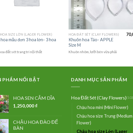
70,
HOA SIZE LỚN (LAGER FLOWER)
HOA ĐẤT SÉT (CLAY FLOWERS)
hoa mẫu đơn 3 hoa lớn- 3 hoa
Khuôn hoa Táo- APPLE
Size M
oa đất sét trang trí nội thất
Khuôn nhôm, lưỡi bén vừa phải
N PHẨM NỔI BẬT
DANH MỤC SẢN PHẨM
Hoa Đất Sét (Clay Flowers)
HOA SEN CẮM DĨA
(103
1,250,000
₫
Chậu hoa mini (Mini Flower)
Chậu hoa size Trung (Medium
CHẬU HOA ĐÀO ĐỂ
Flower)
BÀN
Chậu hoa size Lớn (Lager