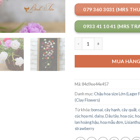
079 360 3031 (MRS TH
0933 41 10 41 (MRS TR
Số lượng
MUA HÀN
Mã:
84d9ee44e457
Danh mục:
Chậu hoa size Lớn (Lager 
(Clay Flowers)
Từ khóa:
bonsai
,
cây hạnh
,
cây quất
,
c
cúc họa mi
,
daisy
,
Dâu tây
,
hoa cúc
,
ho
lan hoàng hậu
,
hoa mẫu đơn
,
Lisianth
strawberry