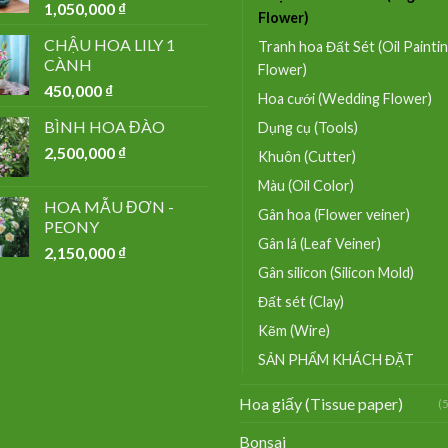
1,050,000
₫
Flower)
CHẬU HOA LILY 1
Tranh hoa Đất Sét (Oil Painti
CÀNH
Flower)
450,000
₫
Hoa cưới (Wedding Flower)
BÌNH HOA ĐÀO
Dụng cụ (Tools)
2,500,000
₫
Khuôn (Cutter)
Màu (Oil Color)
HOA MẪU ĐƠN -
Gân hoa (Flower veiner)
PEONY
Gân lá (Leaf Veiner)
2,150,000
₫
Gân silicon (Silicon Mold)
Đất sét (Clay)
Kẽm (Wire)
SẢN PHẨM KHÁCH ĐẶT
Hoa giấy (Tissue paper)
(
Bonsai