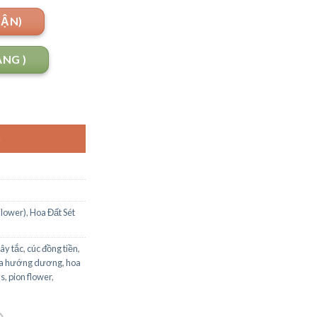
UẬN)
ANG )
G
Flower)
,
Hoa Đất Sét
ây tắc
,
cúc đồng tiền
,
a hướng dương
,
hoa
us
,
pion flower
,