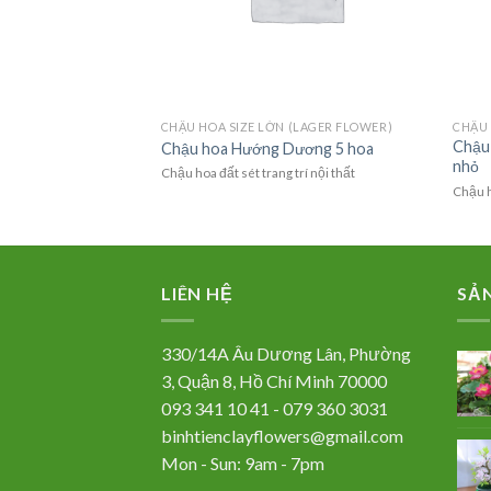
85,000
₫
FLOWERS)
CHẬU HOA SIZE LỚN (LAGER FLOWER)
CHẬU 
 hướng-
Chậu 
Chậu hoa Hướng Dương 5 hoa
M
nhỏ
Chậu hoa đất sét trang trí nội thất
vừa phải
Chậu h
LIÊN HỆ
SẢ
330/14A Âu Dương Lân, Phường
3, Quận 8, Hồ Chí Minh 70000
093 341 10 41 - 079 360 3031
binhtienclayflowers@gmail.com
Mon - Sun: 9am - 7pm