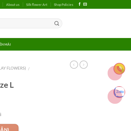
About us
Silk flower Art
Shop Policies
ẾN MÃI
LAY FLOWERS)
/
ze L
i
UẬN)