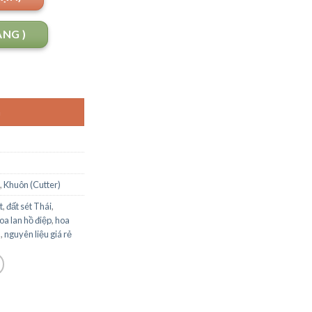
ANG )
G
,
Khuôn (Cutter)
t
,
đất sét Thái
,
oa lan hồ điệp
,
hoa
m
,
nguyên liệu giá rẻ