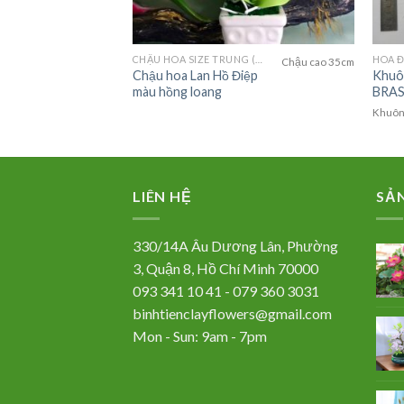
85,000
₫
FLOWERS)
CHẬU HOA SIZE TRUNG (MEDIUM FLOWER)
HOA Đ
Chậu cao 35cm
 hướng-
Chậu hoa Lan Hồ Điệp
Khuô
M
màu hồng loang
BRAS
vừa phải
Khuôn 
LIÊN HỆ
SẢ
330/14A Âu Dương Lân, Phường
3, Quận 8, Hồ Chí Minh 70000
093 341 10 41 - 079 360 3031
binhtienclayflowers@gmail.com
Mon - Sun: 9am - 7pm