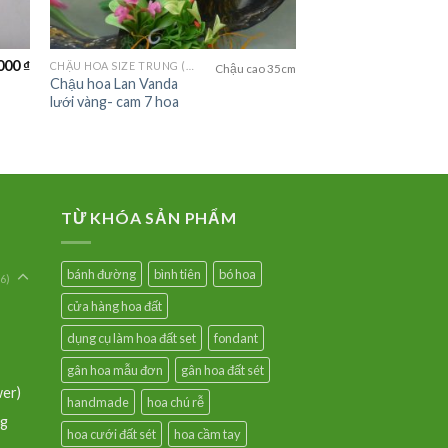
000
₫
CHẬU HOA SIZE TRUNG (MEDIUM FLOWER)
Chậu cao 35cm
Chậu hoa Lan Vanda
lưới vàng- cam 7 hoa
TỪ KHÓA SẢN PHẨM
bánh đường
bình tiên
bó hoa
6)
cửa hàng hoa đất
dụng cụ làm hoa đất set
fondant
gân hoa mẫu đơn
gân hoa đất sét
wer)
handmade
hoa chú rễ
ng
hoa cưới đất sét
hoa cầm tay