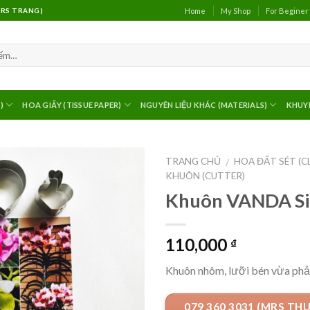
Home
My Shop
For Beginer
(MRS TRANG)
)
HOA GIẤY (TISSUE PAPER)
NGUYÊN LIỆU KHÁC (MATERIALS)
KHUY
TRANG CHỦ
HOA ĐẤT SÉT (C
/
KHUÔN (CUTTER)
Khuôn VANDA Si
110,000
₫
Khuôn nhôm, lưỡi bén vừa phả
079 360 3031 (MRS TH