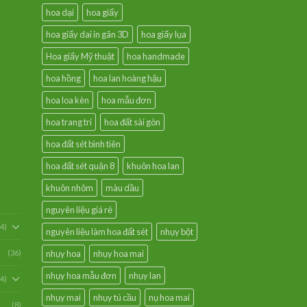
hoa dại
hoa giấy
hoa giấy dai in gân 3D
hoa giấy lụa
Hoa giấy Mỹ thuật
hoa handmade
hoa hồng
hoa lan hoàng hậu
hoa loa kèn
hoa mẫu đơn
hoa trang trí
hoa đất sài gòn
hoa đất sét bình tiên
hoa đất sét quận 8
khuôn hoa lan
khuôn nhôm
màu dầu
nguyên liệu giá rẻ
54)
nguyên liệu làm hoa đất sét
nhụy bột
(36)
nhụy hoa
nhụy hoa mai
nhụy hoa mẫu đơn
nhụy lan
94)
nhụy mai
nhụy tú cầu
nụ hoa mai
(8)