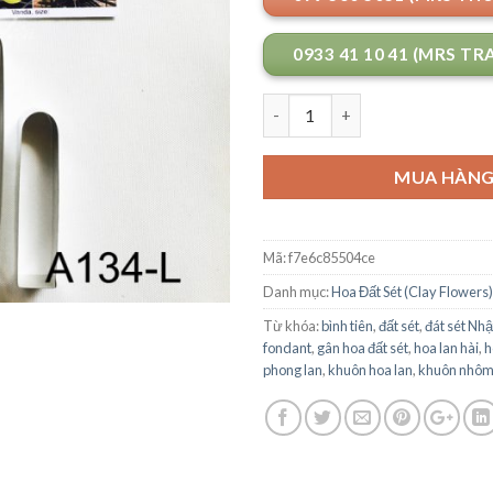
0933 41 10 41 (MRS TR
Số lượng
MUA HÀN
Mã:
f7e6c85504ce
Danh mục:
Hoa Đất Sét (Clay Flowers)
Từ khóa:
bình tiên
,
đất sét
,
đát sét Nhậ
fondant
,
gân hoa đất sét
,
hoa lan hài
,
h
phong lan
,
khuôn hoa lan
,
khuôn nhô