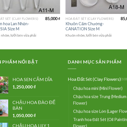
85,000
₫
85,
ẤT SÉT (CLAY FLOWERS)
HOA ĐẤT SÉT (CLAY FLOWERS)
n hoa Lan Nhện-
Khuôn Cẩm Chướng-
SIA Size M
CANATION Size M
nhôm, lưỡi bén vừa phải
Khuôn nhôm, lưỡi bén vừa phải
N PHẨM NỔI BẬT
DANH MỤC SẢN PHẨM
Hoa Đất Sét (Clay Flowers)
HOA SEN CẮM DĨA
(103
1,250,000
₫
Chậu hoa mini (Mini Flower)
Chậu hoa size Trung (Medium
CHẬU HOA ĐÀO ĐỂ
Flower)
BÀN
Chậu hoa size Lớn (Lager Flo
1,050,000
₫
Tranh hoa Đất Sét (Oil Painti
CHẬU HOA LILY 1
Flower)